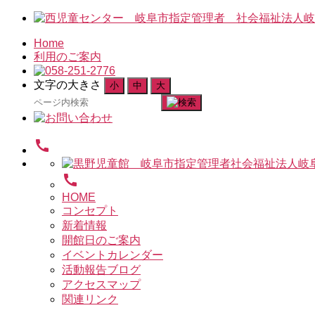
Home
利用のご案内
文字の大きさ
小
中
大
検
索
対
call
象:
call
HOME
コンセプト
新着情報
開館日のご案内
イベントカレンダー
活動報告ブログ
アクセスマップ
関連リンク