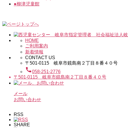
●
柳津児童館
HOME
ご利用案内
新着情報
CONTACT US
〒501-0115 岐阜市鏡島南２丁目８番４０号
call
058-251-2776
〒501-0115 岐阜市鏡島南２丁目８番４０号
メール
お問い合わせ
RSS
SHARE