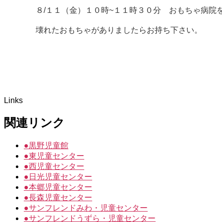
８/１１（金）１０時~１１時３０分 おもちゃ病院
壊れたおもちゃがありましたらお持ち下さい。
Links
関連リンク
●
黒野児童館
●
東児童センター
●
西児童センター
●
日光児童センター
●
本郷児童センター
●
長森児童センター
●
サンフレンドみわ・児童センター
●
サンフレンドうずら・児童センター